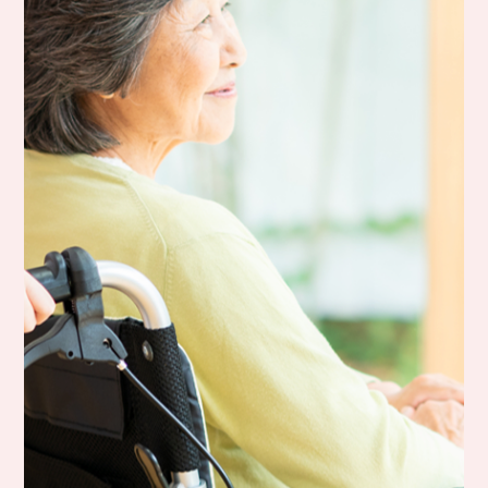
●
マイライフさくらの特徴
●
●
●
デイサービス
●
施設・設備
ご入居案内
お知らせ