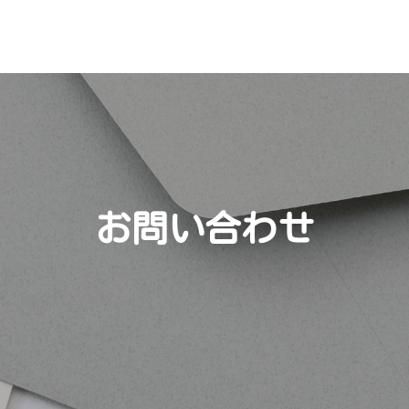
お問い合わせ
●
マイライフさくらの特徴
●
●
●
デイサービス
●
施設・設備
ご入居案内
お知らせ