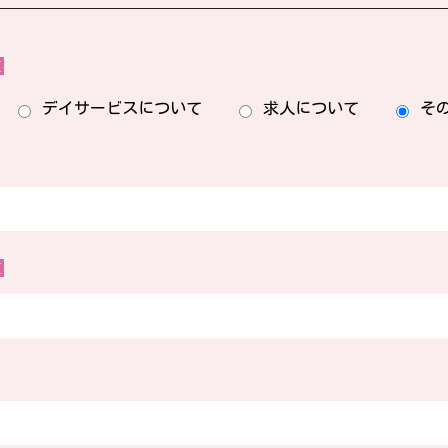
須
デイサービスについて
求人について
そ
須