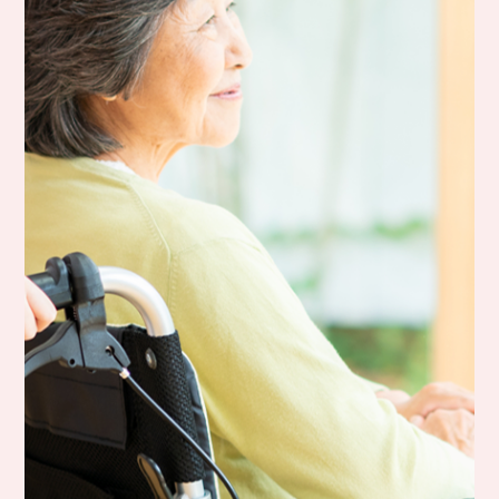
●
マイライフさくらの特徴
●
●
●
デイサービス
●
施設・設備
ご入居案内
お知らせ